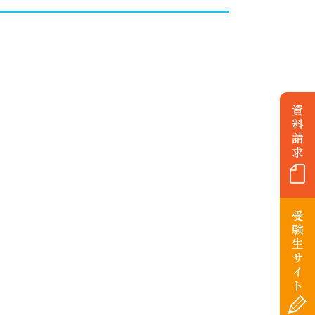
資
料
請
求
受
験
生
サ
イ
ト