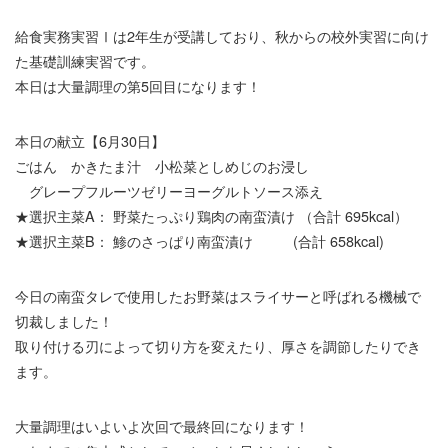
給食実務実習Ⅰは2年生が受講しており、秋からの校外実習に向け
た基礎訓練実習です。
本日は大量調理の第5回目になります！
本日の献立【6月30日】
ごはん かきたま汁 小松菜としめじのお浸し
グレープフルーツゼリーヨーグルトソース添え
★選択主菜A： 野菜たっぷり鶏肉の南蛮漬け （合計 695kcal）
★選択主菜B： 鯵のさっぱり南蛮漬け (合計 658kcal)
今日の南蛮タレで使用したお野菜はスライサーと呼ばれる機械で
切裁しました！
取り付ける刃によって切り方を変えたり、厚さを調節したりでき
ます。
大量調理はいよいよ次回で最終回になります！