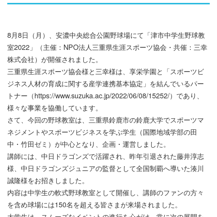
8月8日（月）、安濃中央総合公園野球場にて「津市中学生野球教
室2022」（主催：NPO法人三重県生涯スポーツ協会・共催：三幸
株式会社）が開催されました。
三重県生涯スポーツ協会様と三幸様は、享栄学園と「スポーツビ
ジネス人材の育成に関する産学連携基本協定」を結んでいるパー
トナー（
https://www.suzuka.ac.jp/2022/06/08/15252/
）であり、
様々な事業を協働しています。
さて、今回の野球教室は、三重県鈴鹿市の鈴鹿大学でスポーツマ
ネジメントやスポーツビジネスを学ぶ学生（国際地域学部の田
中・竹田ゼミ）が中心となり、企画・運営しました。
講師には、中日ドラゴンズで活躍され、昨年引退された藤井淳志
様、中日ドラゴンズジュニアの監督として全国制覇へ導いた湊川
誠隆様をお招きしました。
内容は中学生の軟式野球教室として開催し、講師のファンの方々
を含め球場には150名を超える皆さまが来場されました。
大学生は、スムーズなイベントの進行を心がけ、常に次の展開を