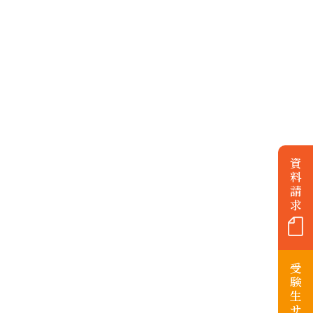
資
料
請
求
受
験
生
サ