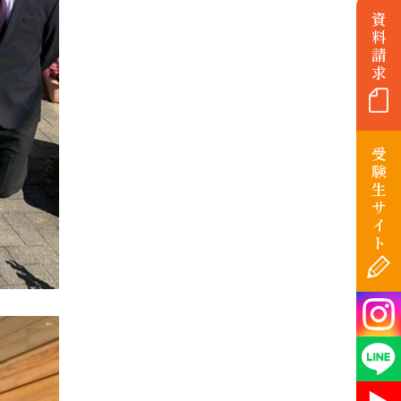
資
料
請
求
受
験
生
サ
イ
ト