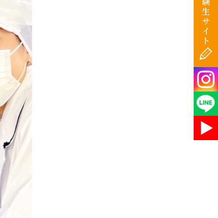
験
生
サ
イ
ト