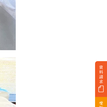
資
料
請
求
受