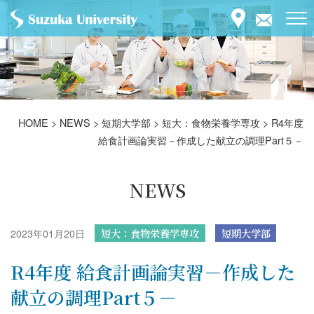
HOME
>
NEWS
>
短期大学部
>
短大：食物栄養学専攻
>
R4年度
給食計画論実習－作成した献立の調理Part５－
NEWS
2023年01月20日
短大：食物栄養学専攻
短期大学部
R4年度 給食計画論実習－作成した
献立の調理Part５－