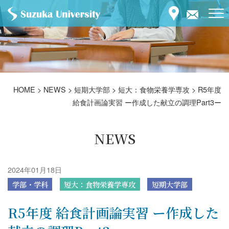
HOME
>
NEWS
>
短期大学部
>
短大：食物栄養学専攻
>
R5年度
給食計画論実習 ー作成した献立の調理Part3ー
NEWS
2024年01月18日
学部・学科
短大：食物栄養学専攻
短期大学部
R5年度 給食計画論実習 ー作成した