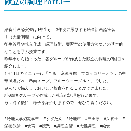
献立の調理Part3ー
給食計画論実習は1年生が、2年次に履修する給食計画論実習
Ⅰ（大量調理）に向けて、
衛生管理や献立作成、調理技術、実習室の使用方法などの基本的
なことを学ぶ授業です。
昨年末から始まった、各グループが作成した献立の調理の3回目を
紹介します。
1月11日のメニューは「ご飯、麻婆豆腐、ブロッコリーとツナの中
華風塩だれ、春雨スープ、フルーツヨーグルト」でした。
みんなで協力しておいしい給食を作ることができました。
計6回各グループが作成した献立の調理を行います。
毎回終了後に、様子を紹介しますので、ぜひご覧ください。
#鈴鹿大学短期学部 #すずたん #鈴鹿市 #三重県 #栄養士 #
栄養教諭 #食育 #授業 #調理自習 #大量調理 #給食