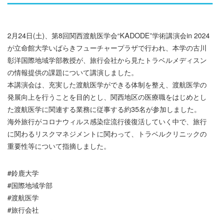
2月24日(土)、第8回関西渡航医学会“KADODE”学術講演会in 2024
が立命館大学いばらきフューチャープラザで行われ、本学の古川
彰洋国際地域学部教授が、旅行会社から見たトラベルメディスン
の情報提供の課題について講演しました。
本講演会は、充実した渡航医学ができる体制を整え、渡航医学の
発展向上を行うことを目的とし、関西地区の医療職をはじめとし
た渡航医学に関連する業務に従事する約35名が参加しました。
海外旅行がコロナウィルス感染症流行後復活していく中で、旅行
に関わるリスクマネジメントに関わって、トラベルクリニックの
重要性等について指摘しました。
#鈴鹿大学
#国際地域学部
#渡航医学
#旅行会社