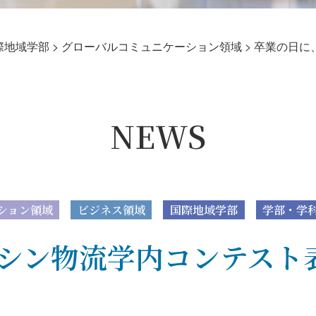
際地域学部
>
グローバルコミュニケーション領域
>
卒業の日に
NEWS
ション領域
ビジネス領域
国際地域学部
学部・学
シン物流学内コンテスト