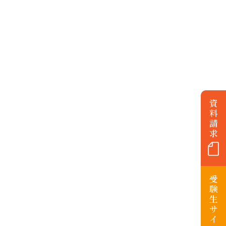
資
料
請
求
受
験
生
サ
イ