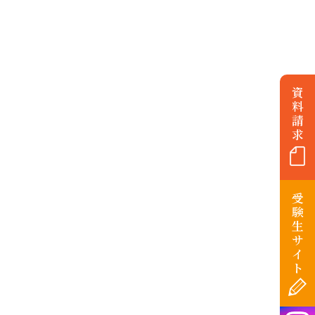
資
料
請
求
受
験
生
サ
イ
ト