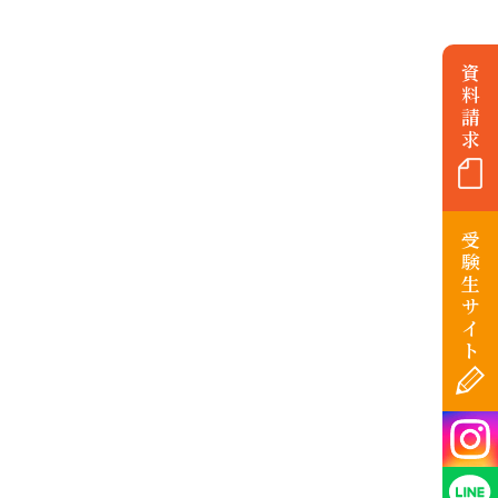
資
料
請
求
受
験
生
サ
イ
ト