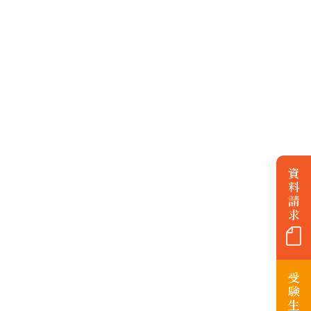
資
料
請
求
受
験
生