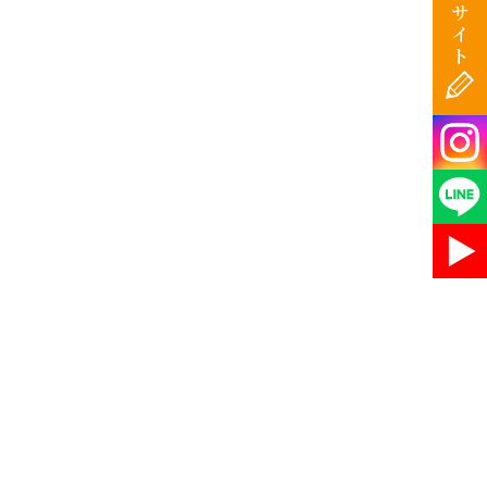
サ
イ
ト