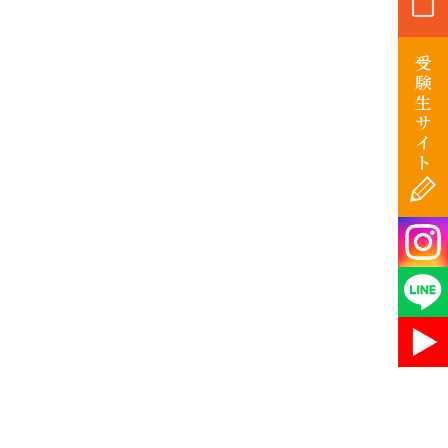
受
験
生
サ
イ
ト