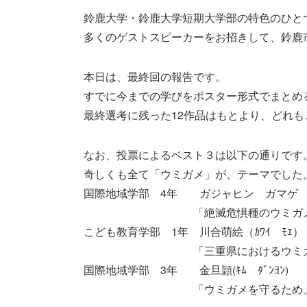
鈴鹿大学・鈴鹿大学短期大学部の特色のひと
多くのゲストスピーカーをお招きして、鈴鹿
本日は、最終回の報告です。
すでに今までの学びをポスター形式でまとめ
最終選考に残った12作品はもとより、どれ
なお、投票によるベスト３は以下の通りです
奇しくも全て「ウミガメ」が、テーマでした
国際地域学部 4年 ガジャヒン ガマゲ 
「絶滅危惧種のウミガメを守
こども教育学部 1年 川合萌絵（ｶﾜｲ ﾓｴ）
「三重県におけるウミガメの
国際地域学部 3年 金旦頴(ｷﾑ ﾀﾞﾝﾖﾝ)
「ウミガメを守るため、で