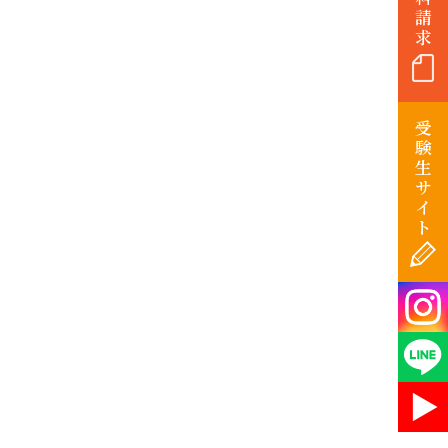
請
求
受
験
生
サ
イ
ト