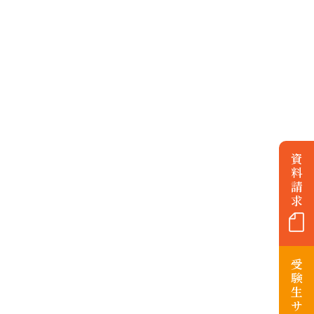
資
料
請
求
受
験
生
サ