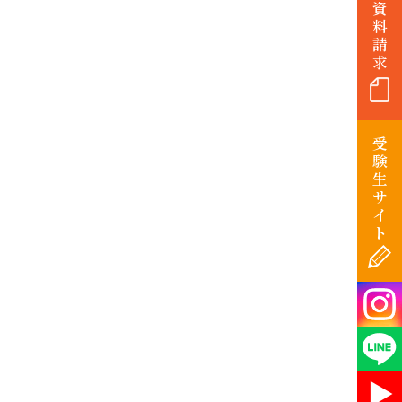
資
料
請
求
受
験
生
サ
イ
ト