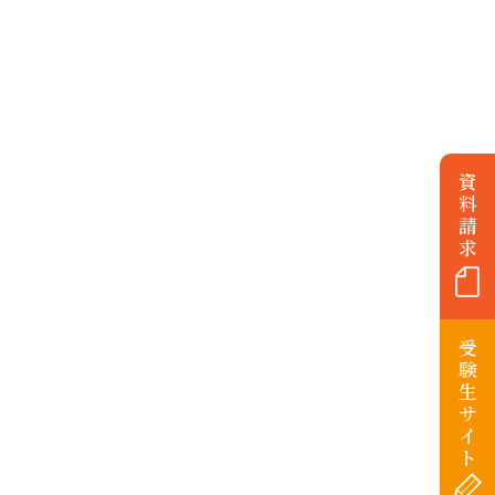
資
料
請
求
受
験
生
サ
イ
ト