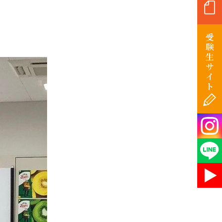
受
験
生
サ
イ
ト