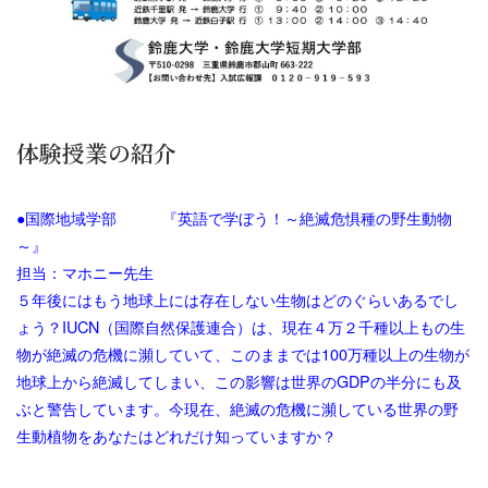
体験授業の紹介
●国際地域学部
『英語で学ぼう！～絶滅危惧種の野生動物
～』
担当：マホニー先生
５年後にはもう地球上には存在しない生物はどのぐらいあるでし
ょう？IUCN（国際自然保護連合）は、現在４万２千種以上もの生
物が絶滅の危機に瀕していて、このままでは
100万種以上の生物が
地球上から絶滅してしまい、この影響は世界のGDPの半分にも及
ぶと警告していま
す。今現在、
絶滅の危機に瀕している世界の野
生動植物をあなたはどれだけ知っていますか？