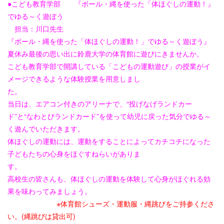
●こども教育学部
『ボール・縄を使った「体ほぐしの運動！』
でゆる～く遊ぼう
担当：川口先生
『ボール・縄を使った「体ほぐしの運動！」でゆる～く遊ぼう』
夏休み最後の思い出に鈴鹿大学の体育館に遊びにきませんか。
こども教育学部で開講している「こどもの運動遊び」の授業がイ
メージできるような体験授業を用意しまし
た
当日は、エアコン付きのアリーナで、“投げなげランドカー
ド”と“なわとびランドカード”を使って幼児に戻った気分でゆる～
く遊んでいただきます。
体ほぐしの運動には、運動をすることによってカチコチになった
子どもたちの心身をほぐすねらいがありま
す
高校生の皆さんも、体ほぐしの運動を体験して心身がほぐれる効
果を味わってみましょう。
※体育館シューズ・運動服・縄跳びをご持参くださ
い。(縄跳びは貸出可)