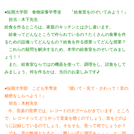
●短期大学部 食物栄養学専攻 『給食室をのぞいてみよう！』
担当：木下先生
給食を作るところは、家庭のキッチンとは少し違います。
給食ってどんなところで作られているの？たくさんの食事を作
るための設備ってどんなもの？給食を作る授業ってどんな授業？
これらの疑問を解決するため、本学の給食室をのぞいてみまし
ょう！！
また、給食室ならではの機器を使って、調理をし、試食をして
みましょう。何を作るかは、当日のお楽しみです♪
●短期大学部 こども学専攻 『聴いて・見て・さわって！音の
秘密をしらべよう！』
担当：木村先生
今、音楽の世界では、レコードの大ブームがきています。ところ
で、レコードって,
どうやって音楽を聴くのでしょう。音をどのよ
うに記録しているのでしょう。そもそも、音って何でしょうか？
でも、音の勉強となると、「難しい式に測定を・・・」と、頭