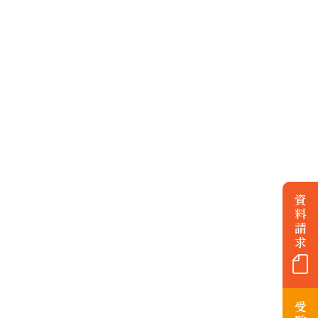
資
料
請
求
受