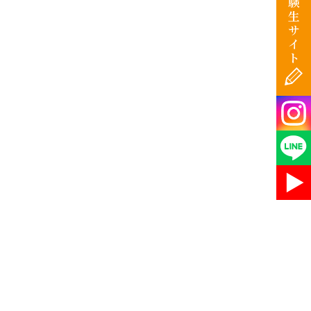
験
生
サ
イ
ト