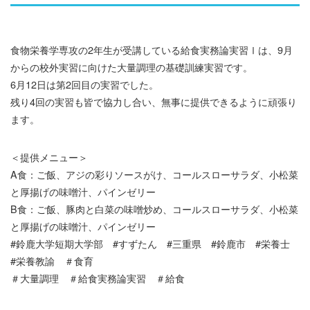
食物栄養学専攻の2年生が受講している給食実務論実習Ⅰは、9月
からの校外実習に向けた大量調理の基礎訓練実習です。
6月12日は第2回目の実習でした。
残り4回の実習も皆で協力し合い、無事に提供できるように頑張り
ます。
＜提供メニュー＞
A食：ご飯、アジの彩りソースがけ、コールスローサラダ、小松菜
と厚揚げの味噌汁、パインゼリー
B食：ご飯、豚肉と白菜の味噌炒め、コールスローサラダ、小松菜
と厚揚げの味噌汁、パインゼリー
#鈴鹿大学短期大学部 #すずたん #三重県 #鈴鹿市 #栄養士
#栄養教諭 ＃食育
＃大量調理 ＃給食実務論実習 ＃給食