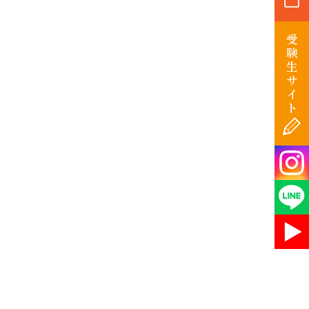
受
験
生
サ
イ
ト