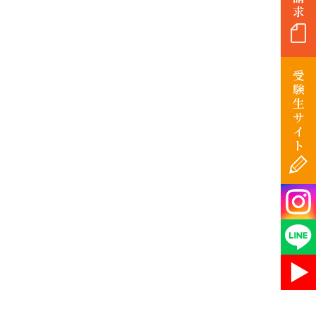
求
受
験
生
サ
イ
ト