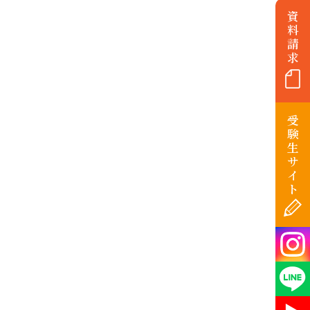
資
料
請
求
受
験
生
サ
イ
ト