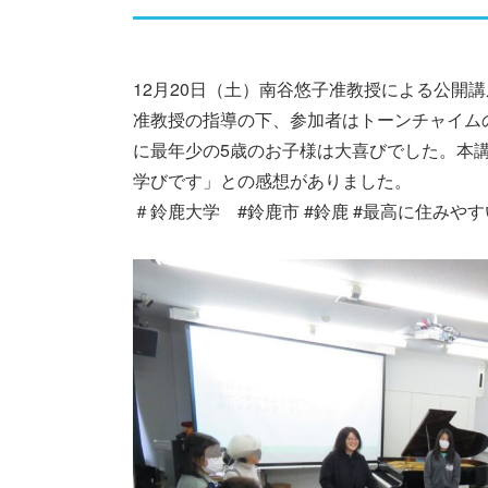
12月20日（土）南谷悠子准教授による公開
准教授の指導の下、参加者はトーンチャイムの演奏
に最年少の5歳のお子様は大喜びでした。本
学びです」との感想がありました。
＃鈴鹿大学 #鈴鹿市 #鈴鹿 #最高に住みや