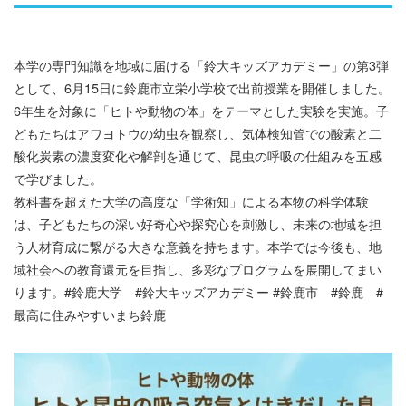
本学の専門知識を地域に届ける「鈴大キッズアカデミー」の第3弾
として、6月15日に鈴鹿市立栄小学校で出前授業を開催しました。
6年生を対象に「ヒトや動物の体」をテーマとした実験を実施。子
どもたちはアワヨトウの幼虫を観察し、気体検知管での酸素と二
酸化炭素の濃度変化や解剖を通じて、昆虫の呼吸の仕組みを五感
で学びました。
教科書を超えた大学の高度な「学術知」による本物の科学体験
は、子どもたちの深い好奇心や探究心を刺激し、未来の地域を担
う人材育成に繋がる大きな意義を持ちます。本学では今後も、地
域社会への教育還元を目指し、多彩なプログラムを展開してまい
ります。#鈴鹿大学 #鈴大キッズアカデミー #鈴鹿市 #鈴鹿 #
最高に住みやすいまち鈴鹿