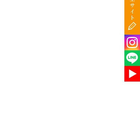
サ
イ
ト