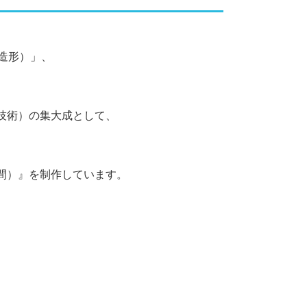
造形）」、
技術）の集大成として、
間）』を制作しています。