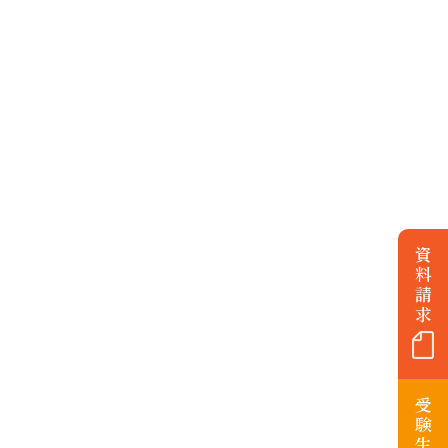
資
料
請
求
受
験
生