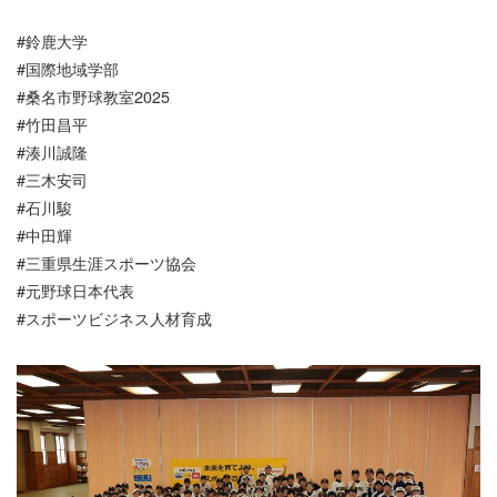
#鈴鹿大学
#国際地域学部
#桑名市野球教室2025
#竹田昌平
#湊川誠隆
#三木安司
#石川駿
#中田輝
#三重県生涯スポーツ協会
#元野球日本代表
#スポーツビジネス人材育成