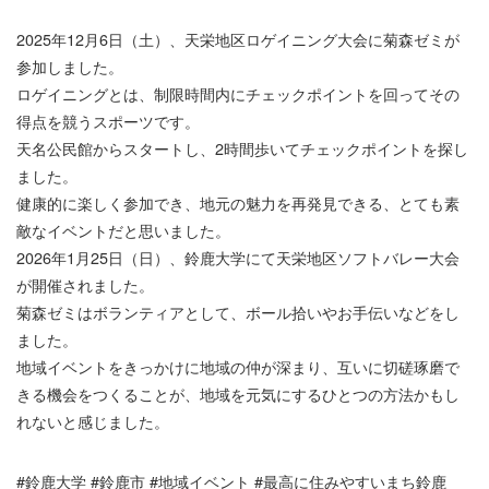
2025年12月6日（土）、天栄地区ロゲイニング大会に菊森ゼミが
参加しました。
ロゲイニングとは、制限時間内にチェックポイントを回ってその
得点を競うスポーツです。
天名公民館からスタートし、2時間歩いてチェックポイントを探し
ました。
健康的に楽しく参加でき、地元の魅力を再発見できる、とても素
敵なイベントだと思いました。
2026年1月25日（日）、鈴鹿大学にて天栄地区ソフトバレー大会
が開催されました。
菊森ゼミはボランティアとして、ボール拾いやお手伝いなどをし
ました。
地域イベントをきっかけに地域の仲が深まり、互いに切磋琢磨で
きる機会をつくることが、地域を元気にするひとつの方法かもし
れないと感じました。
#鈴鹿大学 #鈴鹿市 #地域イベント #最高に住みやすいまち鈴鹿