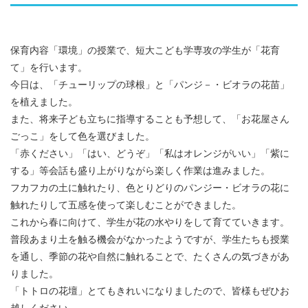
保育内容「環境」の授業で、短大こども学専攻の学生が「花育
て」を行います。
今日は、「チューリップの球根」と「パンジ－・ビオラの花苗」
を植えました。
また、将来子ども立ちに指導することも予想して、「お花屋さん
ごっこ」をして色を選びました。
「赤ください」「はい、どうぞ」「私はオレンジがいい」「紫に
する」等会話も盛り上がりながら楽しく作業は進みました。
フカフカの土に触れたり、色とりどりのパンジー・ビオラの花に
触れたりして五感を使って楽しむことができました。
これから春に向けて、学生が花の水やりをして育てていきます。
普段あまり土を触る機会がなかったようですが、学生たちも授業
を通し、季節の花や自然に触れることで、たくさんの気づきがあ
りました。
「トトロの花壇」とてもきれいになりましたので、皆様もぜひお
越しください。