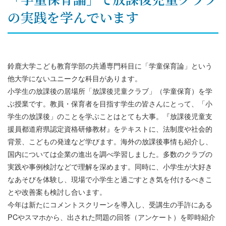
の実践を学んでいます
鈴鹿大学こども教育学部の共通専門科目に「学童保育論」という
他大学にないユニークな科目があります。
小学生の放課後の居場所「放課後児童クラブ」（学童保育）を学
ぶ授業です。教員・保育者を目指す学生の皆さんにとって、「小
学生の放課後」のことを学ぶことはとても大事。『放課後児童支
援員都道府県認定資格研修教材』をテキストに、法制度や社会的
背景、こどもの発達など学びます。海外の放課後事情も紹介し、
国内については企業の進出を調べ学習しました。多数のクラブの
実践や事例検討などで理解を深めます。同時に、小学生が大好き
なあそびを体験し、現場で小学生と過ごすとき気を付けるべきこ
とや改善案も検討し合います。
今年は新たにコメントスクリーンを導入し、受講生の手許にある
PCやスマホから、出された問題の回答（アンケート）を即時紹介