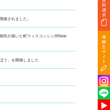
料
請
求
開催されました。
移民が築いた町ウィスコンシン州New
受
験
生
サ
イ
ぼう」を開催しました
ト