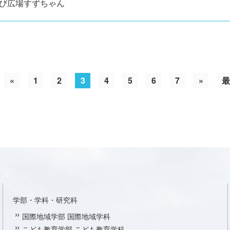
び広場すずちゃん
«
1
2
3
4
5
6
7
»
最
学部・学科・研究科
国際地域学部 国際地域学科
こども教育学部 こども教育学科